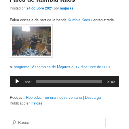
Posted on
24 octubre 2021
por
majaras
Falca cortesia de part de la banda
Kumbia Kaos
i enregistrada
al
programa l’Assemblea
de Majaras el 17 d’octubre de 2021
Reproductor
00:00
00:00
de
audio
Podcast:
Reproducir en una nueva ventana
|
Descargar
Publicado en
Falcas
B
u