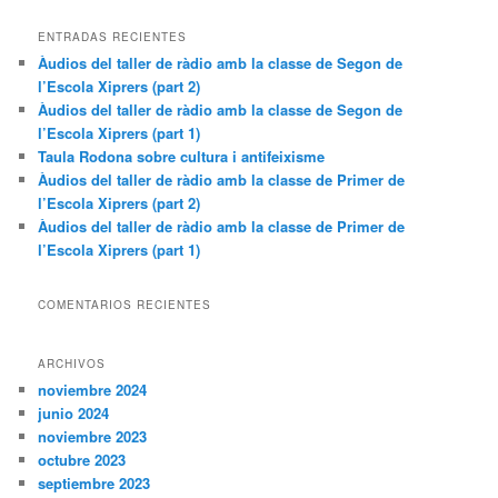
s
c
ENTRADAS RECIENTES
a
Àudios del taller de ràdio amb la classe de Segon de
r
l’Escola Xiprers (part 2)
Àudios del taller de ràdio amb la classe de Segon de
l’Escola Xiprers (part 1)
Taula Rodona sobre cultura i antifeixisme
Àudios del taller de ràdio amb la classe de Primer de
l’Escola Xiprers (part 2)
Àudios del taller de ràdio amb la classe de Primer de
l’Escola Xiprers (part 1)
COMENTARIOS RECIENTES
ARCHIVOS
noviembre 2024
junio 2024
noviembre 2023
octubre 2023
septiembre 2023