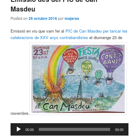
Masdeu
Posted on
26 octubre 2016
por
majaras
Emissió en viu que vam fer al
PIC de Can Masdeu per tancar les
celebracions de XXV anys contrabandistes
el diumenge 23 de
novembre.
Reproductor
00:00
00:00
de