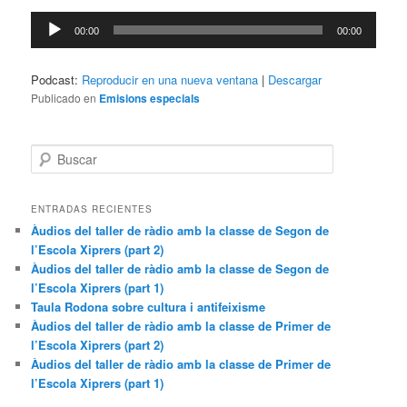
audio
Reproductor
00:00
00:00
de
audio
Podcast:
Reproducir en una nueva ventana
|
Descargar
Publicado en
Emisions especials
B
u
s
c
ENTRADAS RECIENTES
a
Àudios del taller de ràdio amb la classe de Segon de
r
l’Escola Xiprers (part 2)
Àudios del taller de ràdio amb la classe de Segon de
l’Escola Xiprers (part 1)
Taula Rodona sobre cultura i antifeixisme
Àudios del taller de ràdio amb la classe de Primer de
l’Escola Xiprers (part 2)
Àudios del taller de ràdio amb la classe de Primer de
l’Escola Xiprers (part 1)