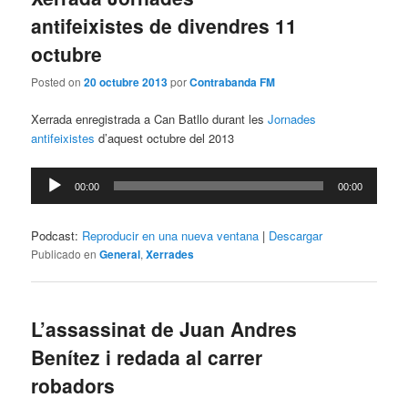
antifeixistes de divendres 11
octubre
Posted on
20 octubre 2013
por
Contrabanda FM
Xerrada enregistrada a Can Batllo durant les
Jornades
antifeixistes
d’aquest octubre del 2013
Reproductor
00:00
00:00
de
audio
Podcast:
Reproducir en una nueva ventana
|
Descargar
Publicado en
General
,
Xerrades
L’assassinat de Juan Andres
Benítez i redada al carrer
robadors