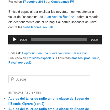
Posted on
17 octubre 2013
por
Contrabanda FM
Emissió especial per explicar les novetats i convocatòries al
voltat de l’assassinat de
Juan Andres Benítez
i sobre la redada i
els desnonaments que hi ha hagut al carrer Robadors del raval
contra les
treballadores sexuals
.
Reproductor
00:00
00:00
de
audio
Podcast:
Reproducir en una nueva ventana
|
Descargar
Publicado en
Emisions especials
|
Etiquetado
mossos
,
prostitució
,
Raval
,
repressió
B
u
s
c
ENTRADAS RECIENTES
a
Àudios del taller de ràdio amb la classe de Segon de
r
l’Escola Xiprers (part 2)
Àudios del taller de ràdio amb la classe de Segon de