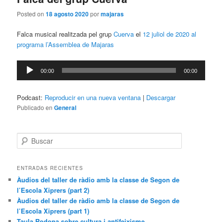
Posted on
18 agosto 2020
por
majaras
Falca musical realitzada pel grup
Cuerva
el
12 juliol de 2020 al
programa l’Assemblea de Majaras
Reproductor
00:00
00:00
de
audio
Podcast:
Reproducir en una nueva ventana
|
Descargar
Publicado en
General
B
u
s
c
ENTRADAS RECIENTES
a
Àudios del taller de ràdio amb la classe de Segon de
r
l’Escola Xiprers (part 2)
Àudios del taller de ràdio amb la classe de Segon de
l’Escola Xiprers (part 1)
Taula Rodona sobre cultura i antifeixisme