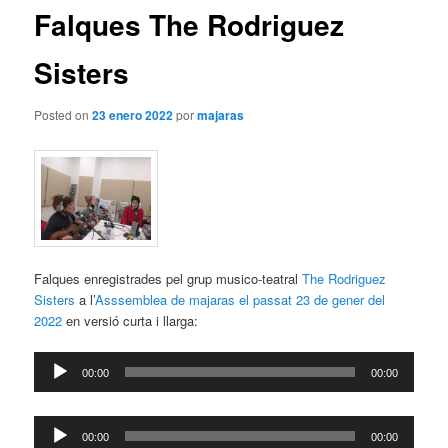
Falques The Rodriguez
Sisters
Posted on
23 enero 2022
por
majaras
Falques enregistrades pel grup musico-teatral
The Rodriguez
Sisters
a l’
Asssemblea de
majaras el passat 23 de gener del
2022
en versió curta i llarga:
Reproductor
00:00
00:00
de
audio
Reproductor
00:00
00:00
de