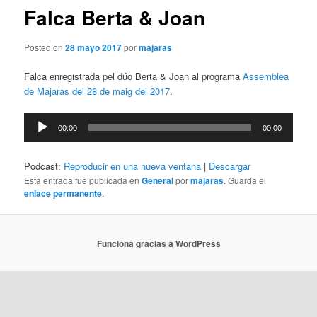
Falca Berta & Joan
Posted on
28 mayo 2017
por
majaras
Falca enregistrada pel dúo Berta & Joan al programa
Assemblea
de Majaras del 28 de maig del 2017
.
Reproductor
00:00
00:00
de
audio
Podcast:
Reproducir en una nueva ventana
|
Descargar
Esta entrada fue publicada en
General
por
majaras
. Guarda el
enlace permanente
.
Funciona gracias a WordPress